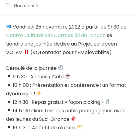
published:
Post
Non classé
category:
Vendredi 25 novembre 2022 à partir de 9h30 au
Centre Culturel des Carmes 33 de Langon
se
tiendra une journée dédiée au Projet européen
VOLEM
(VOLontariat pour l’EMployabilité)
Déroulé de la journée
9 h 30 : Accueil / Café
10 h 00 : Présentation et conférence : un format
dynamique !
12 h 30 : Repas gratuit « façon picking »
14 h : Ateliers test des outils pédagogiques avec
des jeunes du Sud-Gironde
16 h 30 : Apéritif de clôture